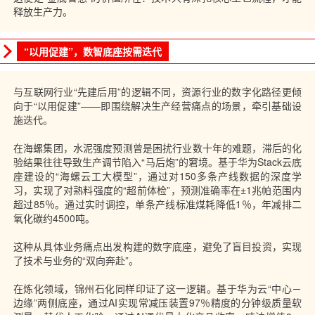
释放生产力。
“以用促建”，数智底座按需迭代
与互联网行业“先建后用”的逻辑不同，资源行业的数字化路径更倾
向于“以用促建”——即围绕解决生产经营痛点的场景，牵引基础设
施迭代。
在
海螺集团
，水泥强度预测曾是困扰行业数十年的难题，滞后的化
验结果往往导致生产调节陷入“马后炮”的窘境。基于华为Stack云底
座建设的“海螺云工大模型”，通过对150多条产线数据的深度学
习，实现了对熟料强度的“超前体检”，预测准确率在±1兆帕范围内
超过85％。通过实时调控，单条产线
标准煤耗
降低1％，年减排二
氧化碳约4500吨。
这种从具体业务痛点出发构建的数字底座，避免了盲目投资，实现
了技术与业务的“双向奔赴”。
在炼化领域，锦州石化同样印证了这一逻辑。基于华为云“中心－
边缘”两侧底座，通过AI实现常减压装置97％精度的分钟级质量软