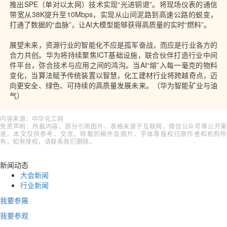
推出SPE（单对以太网）技术实现“光进铜退”。将现场仪表的通信
带宽从38K提升至10Mbps，实现从山间泥路到高速公路的蜕变，
打通了数据的“血脉”，让AI大模型能够获得高质量的实时“燃料”。
展望未来，资源行业的智能化不应是孤军奋战，而应是行业各方的
合力共创。华为将持续聚焦
ICT基础设施
，联合伙伴打造行业中间
件平台，弥合技术与应用之间的鸿沟。当AI“熔”入每一毫克的物料
变化，当算法赋予传统装置以智慧，化工建材行业将跨越奇点，迈
向更安全、绿色、可持续的高质量发展未来。（华为智能矿业与油
气）
内容来源：中华化工网
免责声明：所载内容、部分引用图片、表格来源于互联网，微信公众号等公开渠
道，本文仅供参考、交流。转载的稿件及图片、字体等版权归原作者和机构所
有，如有侵权，请联系我们删除。
新闻动态
大会新闻
行业新闻
我要参展
我要参观