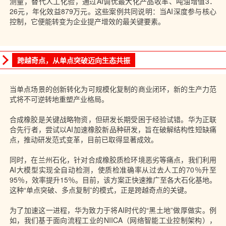
测量，替代人工化验，通过AI调优最大化产品收率、吨油增值3．
26元，年化效益879万元。这些案例共同说明：当AI深度参与核心
控制，它便能转变为企业提产增效的最关键要素。
跨越奇点，从单点突破迈向生态共振
当单点场景的创新转化为可规模化复制的商业闭环，新的生产力范
式将不可逆转地重塑产业格局。
合成橡胶是关键战略物资，但研发长期受困于经验试错。华为正联
合先行者，尝试以AI加速橡胶新品种研发，旨在破解结构性短缺痛
点，推动研发范式变革，目前已取得显著成效。
同时，在兰州石化，针对合成橡胶质检环境恶劣等痛点，我们利用
AI大模型实现全自动检测，使质检准确率从过去人工的70％升至
95％，效率提升15％。目前，该方案正快速推广至各大石化基地。
这种“单点突破、多点复制”的模式，正是跨越奇点的关键。
为了加速这一进程，华为致力于将AI时代的“黑土地”做厚做实。例
如，我们基于面向流程工业的NIICA（网络智能工业控制架构），