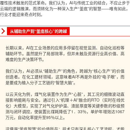
覆性技术触发的范式革命。我们认为，AI与传统工业的结合，不应止步于
云端的逻辑推演，而须转化为一种深入生产“釜底”的智慧——唯有如此，
行业才能迎来奇点时刻。
从辅助生产到“釜底核心”的跨越
长期以来，AI在工业场景的应用多停留在视觉监测、自动化巡检等
辅助环节。虽然提升了局部效率，但并未触及资源行业高价值、高
难度的生产决策环节。
我们认为，AI必须从“辅助生产”的角色，跨越为“核心生产”的价值
创造者。在化工建材领域，这意味着AI不再是外挂的“电子眼”，而
是要成为植入分子工艺链的“智慧大脑”。
以云天化为例，煤气化装置作为生产“心脏”，其工况的细微波动直
接影响能耗与安全。通过引入“机理＋AI”融合的
RTO
（实时在线优
化）大模型，实现了对气化炉炉温、渣层厚度等关键参数的秒级预
测与闭环调控，使装置比煤耗降低了1．33％，单炉年增效达1067
万元，自动化率提升至95％以上。
这便是“釜底智慧”的价值所在：技术只有深扎核心工艺流程，才能